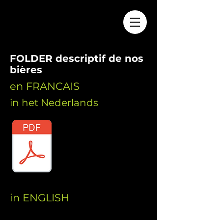
FOLDER descriptif de nos
bières
en FRANCAIS
in het Nederlands
Français
in ENGLISH